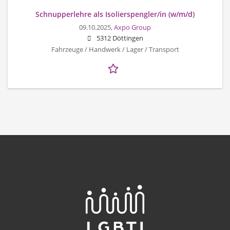
Schnupperlehre als Isolierspengler/in (w/m/d)
09.10.2025,
Axpo Group
5312 Döttingen
Fahrzeuge / Handwerk / Lager / Transport