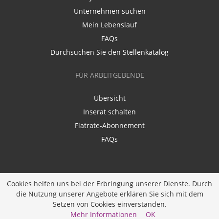
Unternehmen suchen
Mein Lebenslauf
FAQs
Durchsuchen Sie den Stellenkatalog
FÜR ARBEITGEBENDE
Übersicht
Inserat schalten
Flatrate-Abonnement
FAQs
Cookies helfen uns bei der Erbringung unserer Dienste. Durch
die Nutzung unserer Angebote erklären Sie sich mit dem
Ein Unternehmen der
Diversity Job Group GmbH
|
Setzen von Cookies einverstanden.
Entwickelt durch
JOBIQO
Mehr Informationen
OK