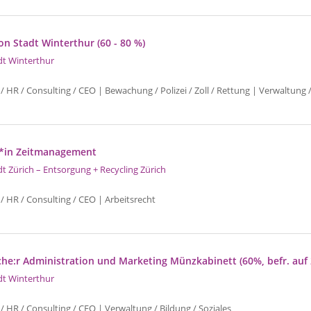
 Stadt Winterthur (60 - 80 %)
dt Winterthur
/ HR / Consulting / CEO | Bewachung / Polizei / Zoll / Rettung | Verwaltung /
t*in Zeitmanagement
dt Zürich – Entsorgung + Recycling Zürich
/ HR / Consulting / CEO | Arbeitsrecht
che:r Administration und Marketing Münzkabinett (60%, befr. auf 
dt Winterthur
/ HR / Consulting / CEO | Verwaltung / Bildung / Soziales