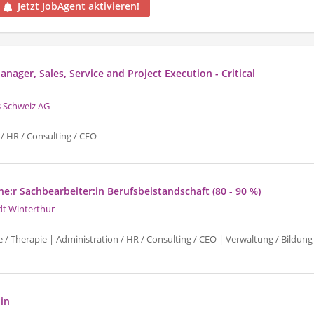
Jetzt JobAgent aktivieren!
nager, Sales, Service and Project Execution - Critical
 Schweiz AG
/ HR / Consulting / CEO
e:r Sachbearbeiter:in Berufsbeistandschaft (80 - 90 %)
dt Winterthur
e / Therapie | Administration / HR / Consulting / CEO | Verwaltung / Bildung 
:in