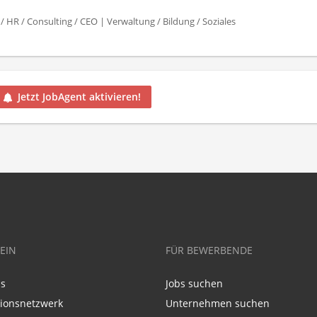
/ HR / Consulting / CEO | Verwaltung / Bildung / Soziales
Jetzt JobAgent aktivieren!
EIN
FÜR BEWERBENDE
ns
Jobs suchen
tionsnetzwerk
Unternehmen suchen