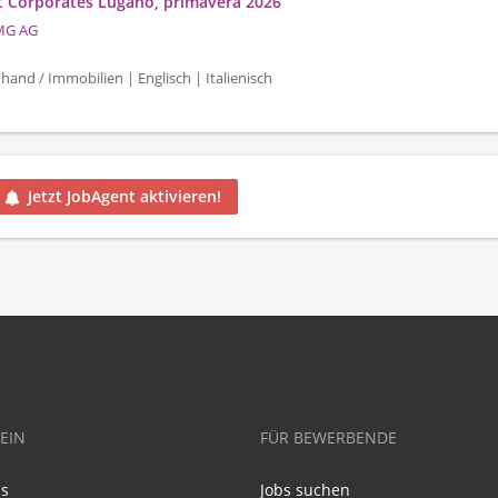
it Corporates Lugano, primavera 2026
MG AG
hand / Immobilien | Englisch | Italienisch
Jetzt JobAgent aktivieren!
EIN
FÜR BEWERBENDE
ns
Jobs suchen