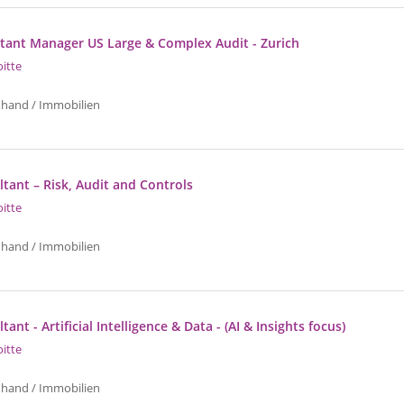
istant Manager US Large & Complex Audit - Zurich
oitte
uhand / Immobilien
tant – Risk, Audit and Controls
oitte
uhand / Immobilien
ant - Artificial Intelligence & Data - (AI & Insights focus)
oitte
uhand / Immobilien