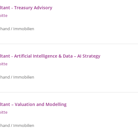
ltant - Treasury Advisory
oitte
uhand / Immobilien
tant - Artificial Intelligence & Data – AI Strategy
oitte
uhand / Immobilien
ltant – Valuation and Modelling
oitte
uhand / Immobilien