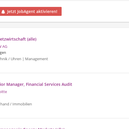
Jetzt JobAgent aktivieren!
tzwirtschaft (alle)
W AG
gen
echnik / Uhren | Management
or Manager, Financial Services Audit
oitte
uhand / Immobilien