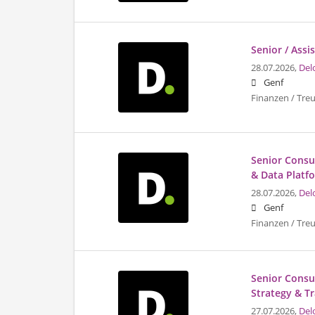
Senior / Ass
28.07.2026,
Del
Genf
Finanzen / Tre
Senior Consul
& Data Platf
28.07.2026,
Del
Genf
Finanzen / Tre
Senior Consu
Strategy & T
27.07.2026,
Del