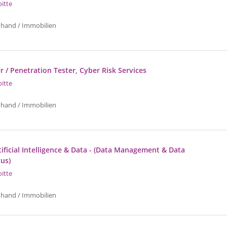
oitte
uhand / Immobilien
r / Penetration Tester, Cyber Risk Services
oitte
uhand / Immobilien
ificial Intelligence & Data - (Data Management & Data
cus)
oitte
uhand / Immobilien