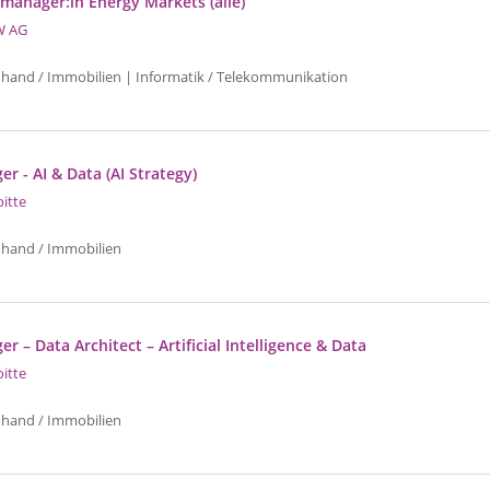
manager:in Energy Markets (alle)
W AG
uhand / Immobilien | Informatik / Telekommunikation
r - AI & Data (AI Strategy)
oitte
uhand / Immobilien
r – Data Architect – Artificial Intelligence & Data
oitte
uhand / Immobilien