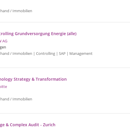
uhand / Immobilien
trolling Grundversorgung Energie (alle)
W AG
gen
uhand / Immobilien | Controlling | SAP | Management
hnology Strategy & Transformation
oitte
uhand / Immobilien
ge & Complex Audit - Zurich