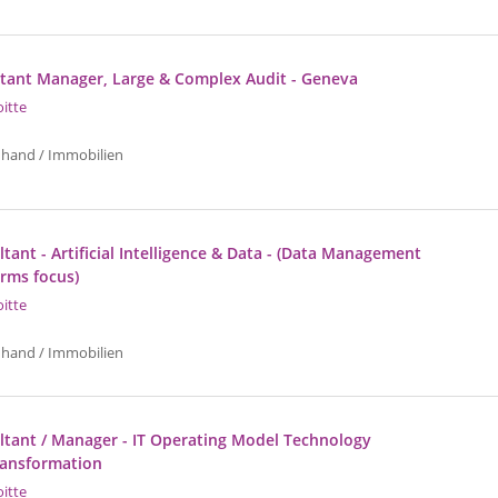
istant Manager, Large & Complex Audit - Geneva
oitte
uhand / Immobilien
tant - Artificial Intelligence & Data - (Data Management
orms focus)
oitte
uhand / Immobilien
ltant / Manager - IT Operating Model Technology
ransformation
oitte