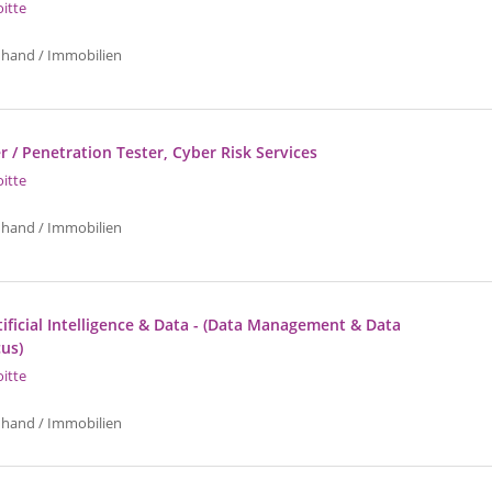
oitte
uhand / Immobilien
r / Penetration Tester, Cyber Risk Services
oitte
uhand / Immobilien
ificial Intelligence & Data - (Data Management & Data
cus)
oitte
uhand / Immobilien