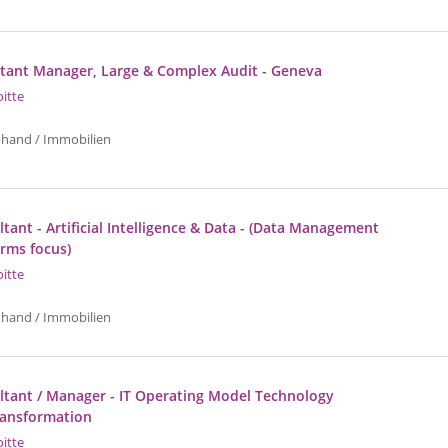
istant Manager, Large & Complex Audit - Geneva
oitte
uhand / Immobilien
tant - Artificial Intelligence & Data - (Data Management
orms focus)
oitte
uhand / Immobilien
ltant / Manager - IT Operating Model Technology
ransformation
oitte