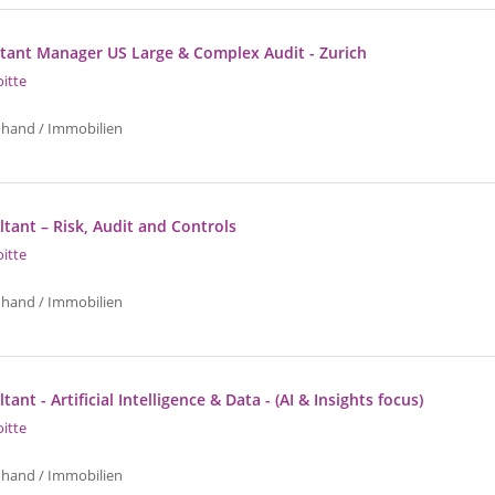
istant Manager US Large & Complex Audit - Zurich
oitte
uhand / Immobilien
tant – Risk, Audit and Controls
oitte
uhand / Immobilien
ant - Artificial Intelligence & Data - (AI & Insights focus)
oitte
uhand / Immobilien