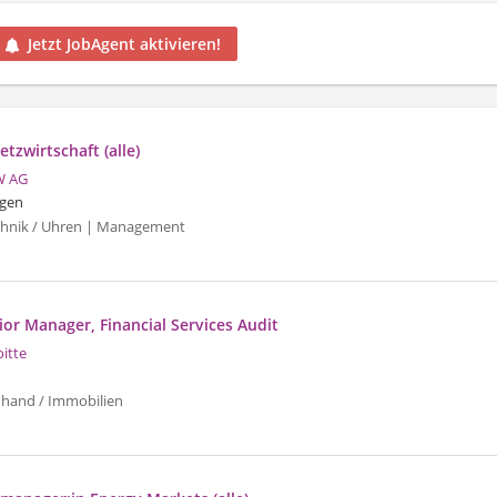
Jetzt JobAgent aktivieren!
tzwirtschaft (alle)
W AG
gen
echnik / Uhren | Management
or Manager, Financial Services Audit
oitte
uhand / Immobilien