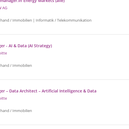
manager:in Energy Markets (alle)
W AG
uhand / Immobilien | Informatik / Telekommunikation
r - AI & Data (AI Strategy)
oitte
uhand / Immobilien
r – Data Architect – Artificial Intelligence & Data
oitte
uhand / Immobilien