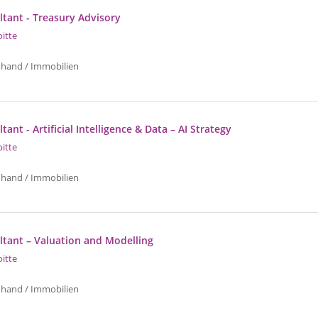
ltant - Treasury Advisory
oitte
uhand / Immobilien
tant - Artificial Intelligence & Data – AI Strategy
oitte
uhand / Immobilien
ltant – Valuation and Modelling
oitte
uhand / Immobilien