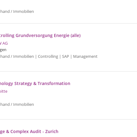
uhand / Immobilien
trolling Grundversorgung Energie (alle)
W AG
gen
uhand / Immobilien | Controlling | SAP | Management
hnology Strategy & Transformation
oitte
uhand / Immobilien
ge & Complex Audit - Zurich