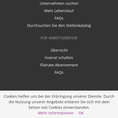
Unternehmen suchen
Mein Lebenslauf
FAQs
Durchsuchen Sie den Stellenkatalog
FÜR ARBEITGEBENDE
Übersicht
Inserat schalten
Flatrate-Abonnement
FAQs
Cookies helfen uns bei der Erbringung unserer Dienste. Durch
die Nutzung unserer Angebote erklären Sie sich mit dem
Ein Unternehmen der
Diversity Job Group GmbH
|
Setzen von Cookies einverstanden.
Entwickelt durch
JOBIQO
Mehr Informationen
OK