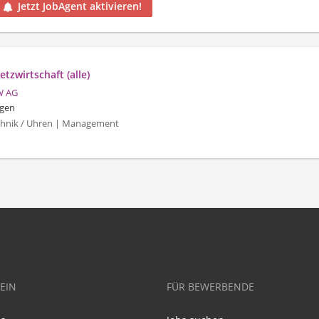
Jetzt JobAgent aktivieren!
tzwirtschaft (alle)
W AG
gen
echnik / Uhren | Management
EIN
FÜR BEWERBENDE