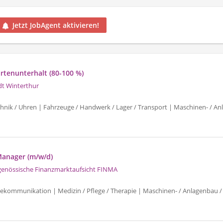
Jetzt JobAgent aktivieren!
artenunterhalt (80-100 %)
dt Winterthur
chnik / Uhren | Fahrzeuge / Handwerk / Lager / Transport | Maschinen- / An
Manager (m/w/d)
genössische Finanzmarktaufsicht FINMA
elekommunikation | Medizin / Pflege / Therapie | Maschinen- / Anlagenbau /