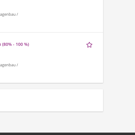
lagenbau /
 (80% - 100 %)
lagenbau /