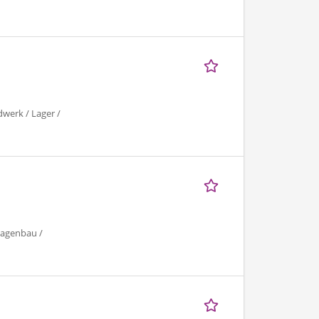
dwerk / Lager /
lagenbau /