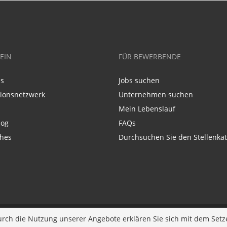
EIN
FÜR BEWERBENDE
ns
Jobs suchen
tionsnetzwerk
Unternehmen suchen
Mein Lebenslauf
log
FAQs
ches
Durchsuchen Sie den Stellenkat
Entwickelt durch
JOBIQO
urch die Nutzung unserer Angebote erklären Sie sich mit dem Setz