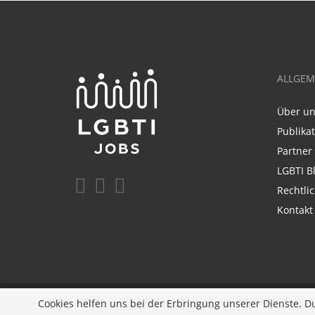
ALLGEM
Über u
Publika
Partner
LGBTI B
Rechtli
Kontakt
Ein Unternehmen der
Diversity Job Group GmbH
| 
Cookies helfen uns bei der Erbringung unserer Dienste. D