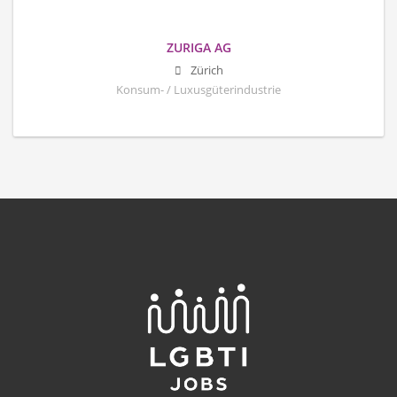
ZURIGA AG
Zürich
Konsum- / Luxusgüterindustrie