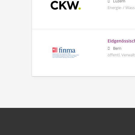
Luzern
Energie- / Was
Eidgenössisc
Bern
öffentl. Verwa