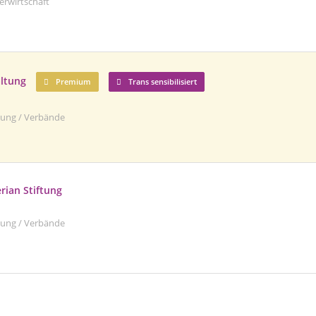
erwirtschaft
ltung
Premium
Trans sensibilisiert
ltung / Verbände
rian Stiftung
ltung / Verbände