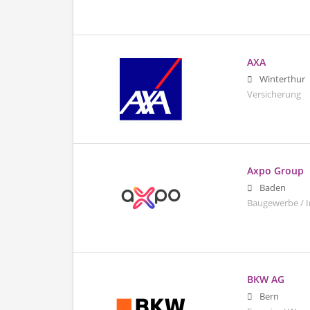
AXA
Winterthur
Versicherung
Axpo Group
Baden
Baugewerbe / I
BKW AG
Bern