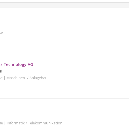
se
ss Technology AG
E
rse | Maschinen- / Anlagebau
se | Informatik / Telekommunikation