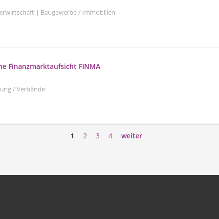
serwirtschaft | Baugewerbe / Immobilien
he Finanzmarktaufsicht FINMA
ltung / Verbände
1
2
3
4
weiter