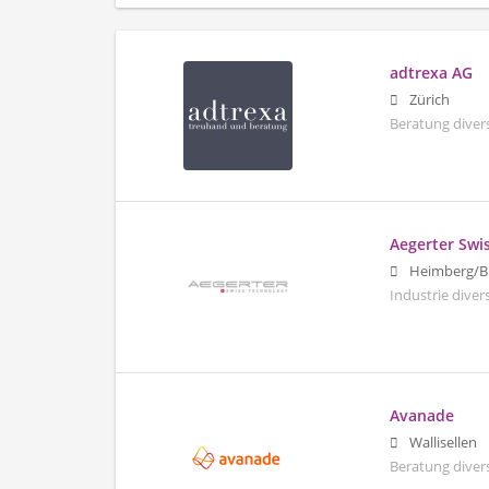
adtrexa AG
Zürich
Beratung diver
Aegerter Swi
Heimberg/B
Industrie dive
Avanade
Wallisellen
Beratung diver