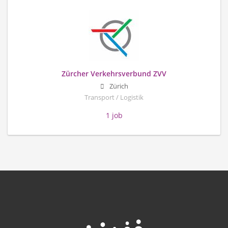
Zürcher Verkehrsverbund ZVV
Zürich
Transport / Logistik
1 job