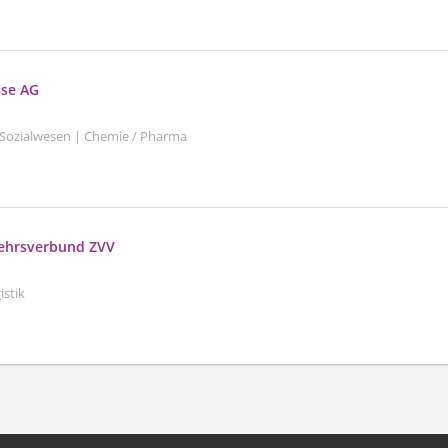
sse AG
 Sozialwesen | Chemie / Pharma
kehrsverbund ZVV
istik