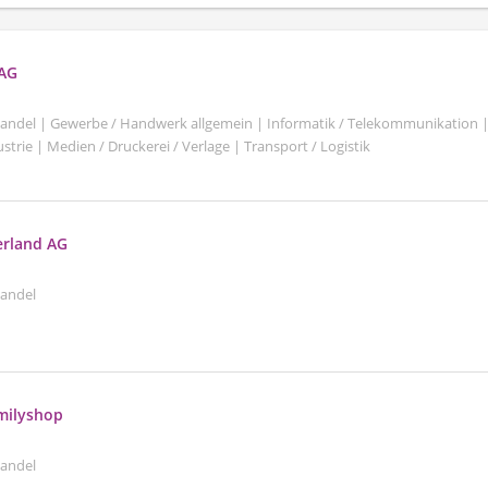
 AG
shandel | Gewerbe / Handwerk allgemein | Informatik / Telekommunikation 
trie | Medien / Druckerei / Verlage | Transport / Logistik
erland AG
handel
amilyshop
handel