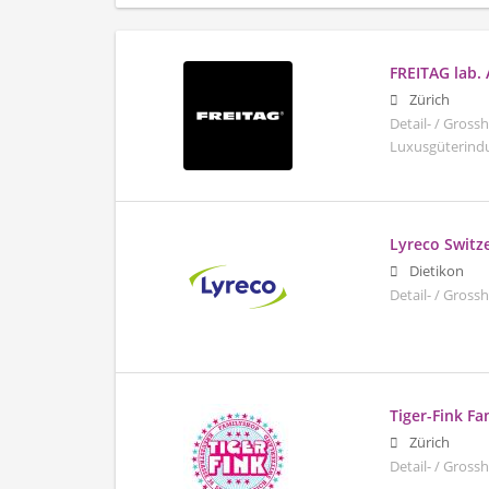
FREITAG lab.
Zürich
Detail- / Gros
Luxusgüterindus
Lyreco Switz
Dietikon
Detail- / Gross
Tiger-Fink F
Zürich
Detail- / Gross