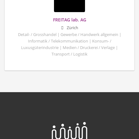
FREITAG lab. AG
Zürich
Detail- / Grosshandel | Gewerbe / Handwerk allgemein |
Informatik / Telekommunikation | Konsum- /
Luxusgüterindustrie | Medien / Druckerei / Verlage |
Transport / Logistik