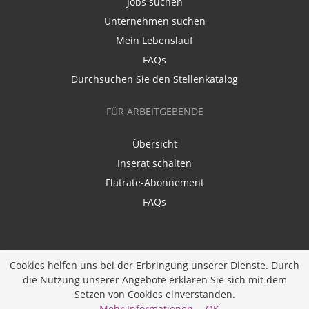
Jobs suchen
Unternehmen suchen
Mein Lebenslauf
FAQs
Durchsuchen Sie den Stellenkatalog
FÜR ARBEITGEBENDE
Übersicht
Inserat schalten
Flatrate-Abonnement
FAQs
Cookies helfen uns bei der Erbringung unserer Dienste. Durch
die Nutzung unserer Angebote erklären Sie sich mit dem
Ein Unternehmen der
Diversity Job Group GmbH
|
Setzen von Cookies einverstanden.
Entwickelt durch
JOBIQO
Mehr Informationen
OK