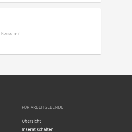
| Konsum- /
FÜR ARBEITGEBENDE
Übersicht
Inserat schalten