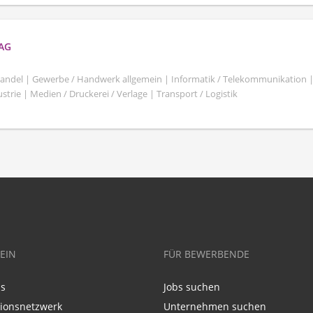
 AG
shandel | Gewerbe / Handwerk allgemein | Informatik / Telekommunikation 
trie | Medien / Druckerei / Verlage | Transport / Logistik
EIN
FÜR BEWERBENDE
ns
Jobs suchen
tionsnetzwerk
Unternehmen suchen