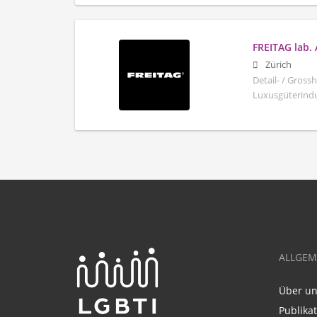
FREITAG lab.
Zürich
Detail- / Gros
Luxusgüterindus
ALLGEM
Über u
Publika