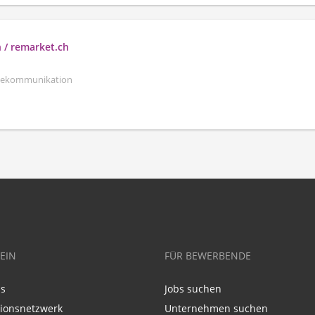
h / remarket.ch
elekommunikation
EIN
FÜR BEWERBENDE
ns
Jobs suchen
tionsnetzwerk
Unternehmen suchen