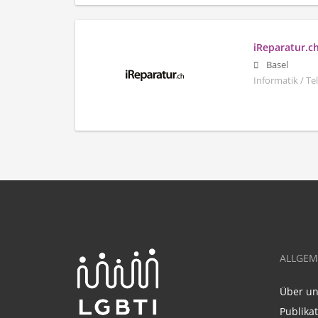
iReparatur.c
Basel
Informatik / T
ALLGEM
Über u
Publika