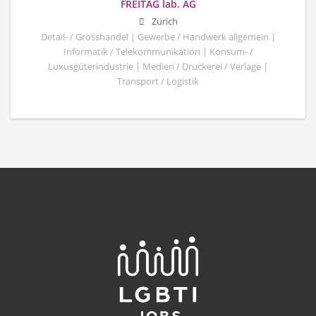
FREITAG lab. AG
Zürich
Detail- / Grosshandel | Gewerbe / Handwerk allgemein |
Informatik / Telekommunikation | Konsum- /
Luxusgüterindustrie | Medien / Druckerei / Verlage |
Transport / Logistik