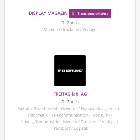
DISPLAY MAGAZIN
Trans sensibilisiert
Zürich
Medien / Druckerei / Verlage
FREITAG lab. AG
Zürich
Detail- / Grosshandel | Gewerbe / Handwerk allgemein |
Informatik / Telekommunikation | Konsum- /
Luxusgüterindustrie | Medien / Druckerei / Verlage |
Transport / Logistik