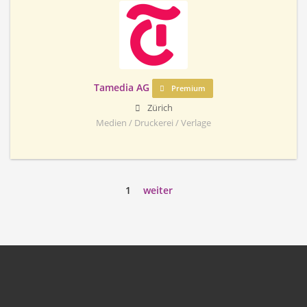
Tamedia AG
Premium
Zürich
Medien / Druckerei / Verlage
1
weiter