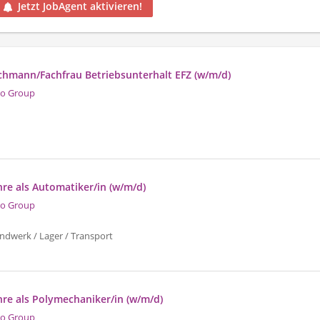
Jetzt JobAgent aktivieren!
achmann/Fachfrau Betriebsunterhalt EFZ (w/m/d)
o Group
re als Automatiker/in (w/m/d)
o Group
ndwerk / Lager / Transport
re als Polymechaniker/in (w/m/d)
o Group