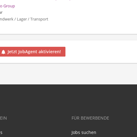
o Group
ur
ndwerk / Lager / Transport
Jetzt JobAgent aktivieren!
EIN
FÜR BEWERBENDE
ns
Jobs suchen