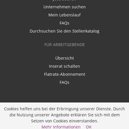
Unternehmen suchen
Mein Lebenslauf
FAQs
Durchsuchen Sie den Stellenkatalog
FÜR ARBEITGEBENDE
Übersicht
Inserat schalten
Flatrate-Abonnement
FAQs
Cookies helfen uns bei der Erbringung unserer Dienste. Durch
die Nutzung unserer Angebote erklären Sie sich mit dem
Ein Unternehmen der
Diversity Job Group GmbH
|
Setzen von Cookies einverstanden.
Entwickelt durch
JOBIQO
Mehr Informationen
OK