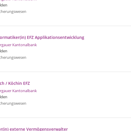
lden
icherungswesen
formatiker(in) EFZ Applikationsentwicklung
rgauer Kantonalbank
lden
icherungswesen
ch / Köchin EFZ
rgauer Kantonalbank
lden
icherungswesen
er(in) externe Vermögensverwalter