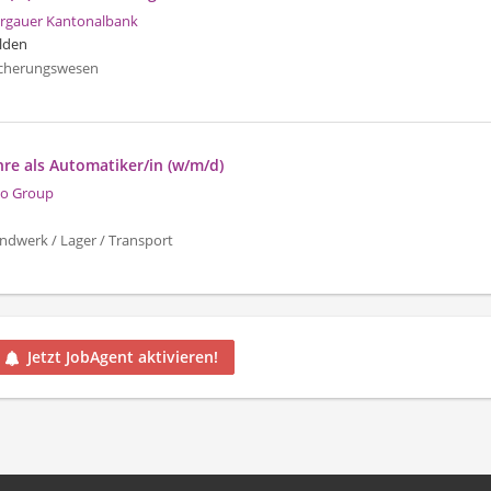
rgauer Kantonalbank
lden
icherungswesen
re als Automatiker/in (w/m/d)
o Group
ndwerk / Lager / Transport
Jetzt JobAgent aktivieren!