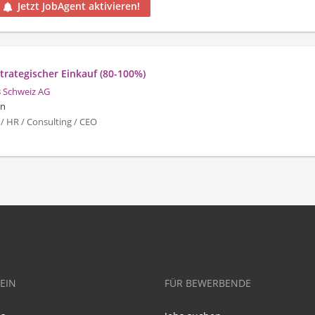
Jetzt JobAgent aktivieren!
strategischer Einkauf (80-100%)
 Schweiz AG
en
/ HR / Consulting / CEO
EIN
FÜR BEWERBENDE