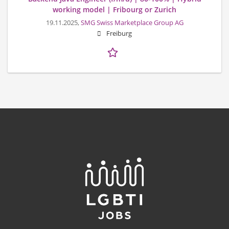
working model | Fribourg or Zurich
19.11.2025,
SMG Swiss Marketplace Group AG
Freiburg