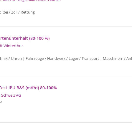
izei / Zoll / Rettung
artenunterhalt (80-100 %)
dt Winterthur
chnik / Uhren | Fahrzeuge / Handwerk / Lager / Transport | Maschinen- / An
Test IPU B&S (m/f/d) 80-100%
 Schweiz AG
o