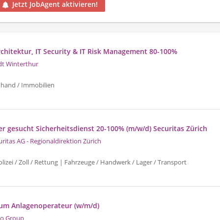
Jetzt JobAgent aktivieren!
Architektur, IT Security & IT Risk Management 80-100%
dt Winterthur
uhand / Immobilien
er gesucht Sicherheitsdienst 20-100% (m/w/d) Securitas Zürich
uritas AG - Regionaldirektion Zürich
izei / Zoll / Rettung | Fahrzeuge / Handwerk / Lager / Transport
um Anlagenoperateur (w/m/d)
o Group