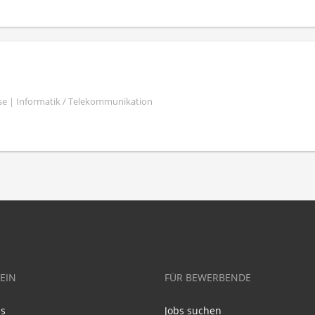
se | Informatik / Telekommunikation
EIN
FÜR BEWERBENDE
ns
Jobs suchen