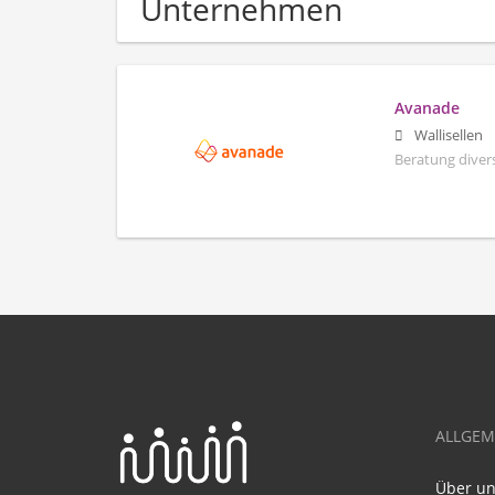
Unternehmen
Avanade
Wallisellen
Beratung diver
ALLGEM
Über u