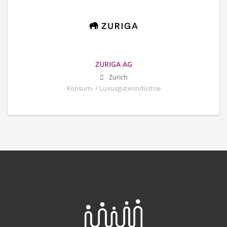
ZURIGA AG
Zürich
Konsum- / Luxusgüterindustrie