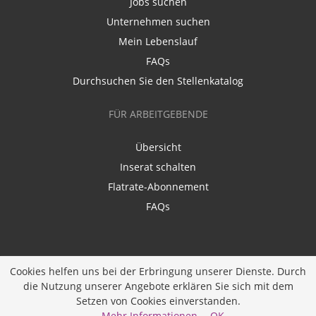
Jobs suchen
Unternehmen suchen
Mein Lebenslauf
FAQs
Durchsuchen Sie den Stellenkatalog
FÜR ARBEITGEBENDE
Übersicht
Inserat schalten
Flatrate-Abonnement
FAQs
Cookies helfen uns bei der Erbringung unserer Dienste. Durch
die Nutzung unserer Angebote erklären Sie sich mit dem
Ein Unternehmen der
Diversity Job Group GmbH
|
Setzen von Cookies einverstanden.
Entwickelt durch
JOBIQO
Mehr Informationen
OK