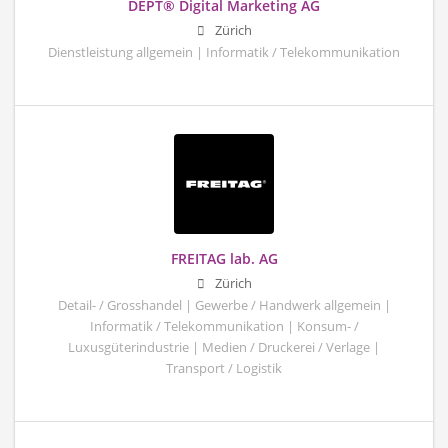
DEPT® Digital Marketing AG
Zürich
Dienstleistung allgemein | Informatik / Telekommunikation
FREITAG lab. AG
Zürich
Detail- / Grosshandel | Gewerbe / Handwerk allgemein |
Informatik / Telekommunikation | Konsum- /
Luxusgüterindustrie | Medien / Druckerei / Verlage |
Transport / Logistik