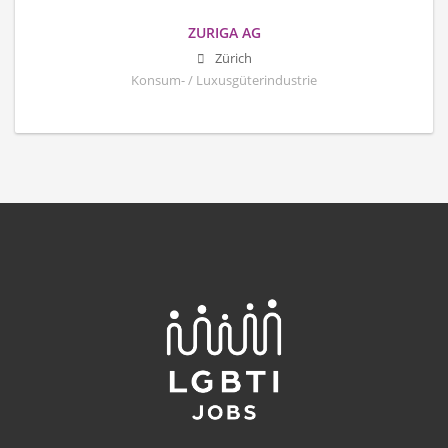
ZURIGA AG
Zürich
Konsum- / Luxusgüterindustrie