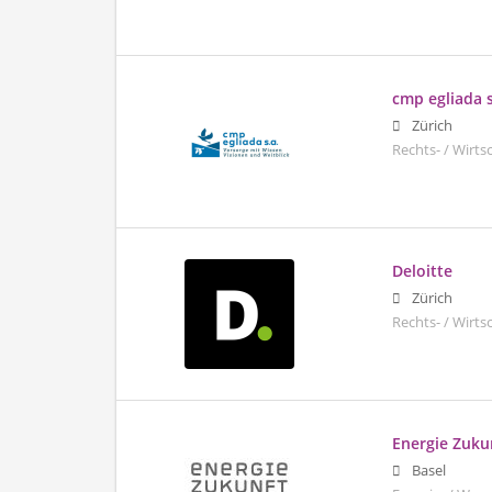
cmp egliada s
Zürich
Rechts- / Wirt
Deloitte
Zürich
Rechts- / Wirt
Energie Zuku
Basel