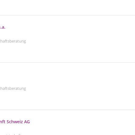
.a.
schaftsberatung
schaftsberatung
nft Schweiz AG