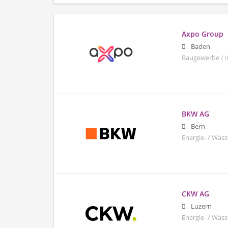
Axpo Group
Baden
Baugewerbe / I
BKW AG
Bern
Energie- / Wass
CKW AG
Luzern
Energie- / Was