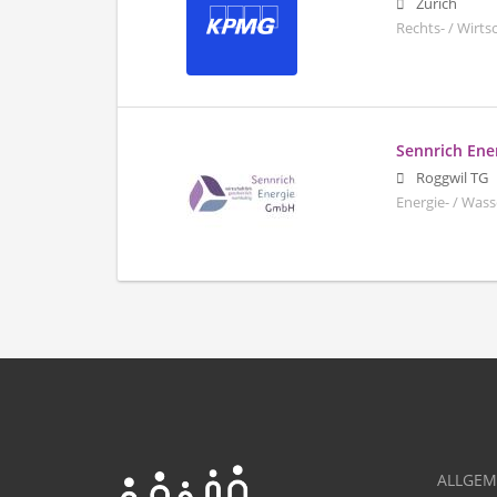
Zürich
Rechts- / Wirt
Sennrich En
Roggwil TG
Energie- / Was
ALLGEM