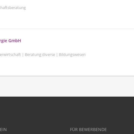
schaftsberatung
ergie GmbH
serwirtschaft | Beratung diverse | Bildungswesen
EIN
FÜR BEWERBENDE