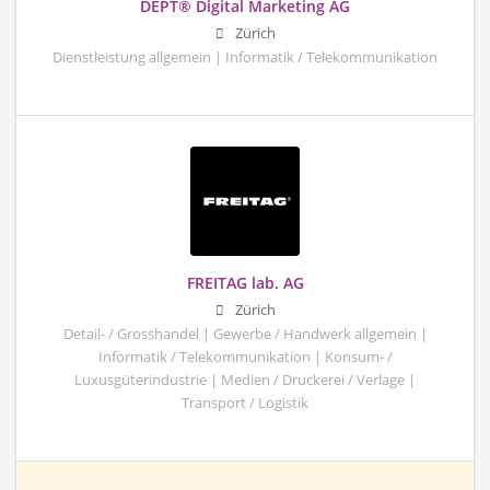
DEPT® Digital Marketing AG
Zürich
Dienstleistung allgemein | Informatik / Telekommunikation
FREITAG lab. AG
Zürich
Detail- / Grosshandel | Gewerbe / Handwerk allgemein |
Informatik / Telekommunikation | Konsum- /
Luxusgüterindustrie | Medien / Druckerei / Verlage |
Transport / Logistik