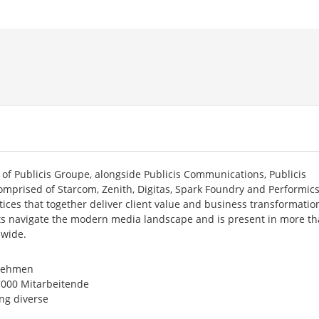
s of Publicis Groupe, alongside Publicis Communications, Publicis
comprised of Starcom, Zenith, Digitas, Spark Foundry and Performics
ctices that together deliver client value and business transformatio
ents navigate the modern media landscape and is present in more t
dwide.
nehmen
1'000 Mitarbeitende
ng diverse