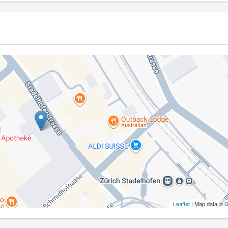
Leaflet
| Map data ©
G