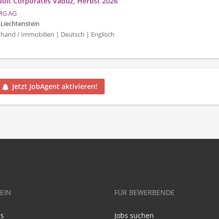
udit Corporates Vaduz, Herbst 2026
MG AG
 Liechtenstein
uhand / Immobilien | Deutsch | Englisch
Jetzt JobAgent aktivieren!
EIN
FÜR BEWERBENDE
ns
Jobs suchen