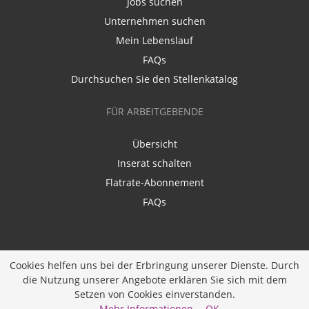
Jobs suchen
Unternehmen suchen
Mein Lebenslauf
FAQs
Durchsuchen Sie den Stellenkatalog
FÜR ARBEITGEBENDE
Übersicht
Inserat schalten
Flatrate-Abonnement
FAQs
Cookies helfen uns bei der Erbringung unserer Dienste. Durch
die Nutzung unserer Angebote erklären Sie sich mit dem
Ein Unternehmen der
Diversity Job Group GmbH
|
Setzen von Cookies einverstanden.
Entwickelt durch
JOBIQO
Mehr Informationen
OK