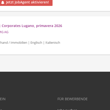
Jetzt JobAgent aktivieren!
it Corporates Lugano, primavera 2026
MG AG
hand / Immobilien | Englisch | Italienisch
EIN
FÜR BEWERBENDE