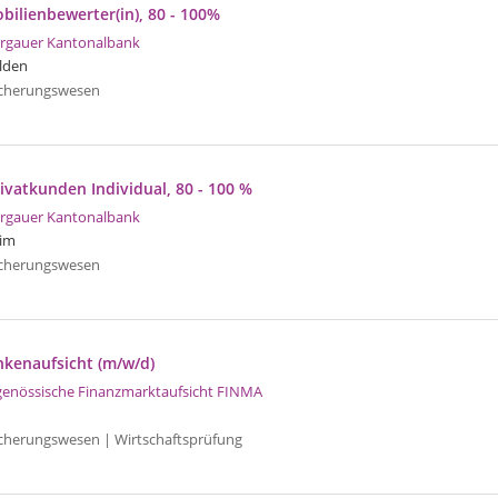
bilienbewerter(in), 80 - 100%
rgauer Kantonalbank
lden
icherungswesen
rivatkunden Individual, 80 - 100 %
rgauer Kantonalbank
eim
icherungswesen
nkenaufsicht (m/w/d)
genössische Finanzmarktaufsicht FINMA
icherungswesen | Wirtschaftsprüfung