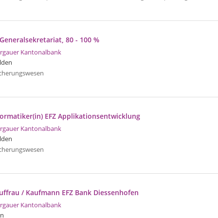
) Generalsekretariat, 80 - 100 %
rgauer Kantonalbank
lden
icherungswesen
formatiker(in) EFZ Applikationsentwicklung
rgauer Kantonalbank
lden
icherungswesen
auffrau / Kaufmann EFZ Bank Diessenhofen
rgauer Kantonalbank
en