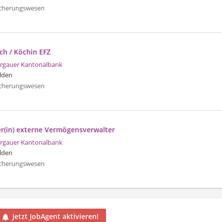
icherungswesen
ch / Köchin EFZ
rgauer Kantonalbank
lden
icherungswesen
er(in) externe Vermögensverwalter
rgauer Kantonalbank
lden
icherungswesen
Jetzt JobAgent aktivieren!