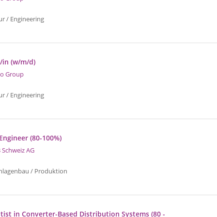
ur / Engineering
/in (w/m/d)
o Group
ur / Engineering
 Engineer (80-100%)
 Schweiz AG
nlagenbau / Produktion
ntist in Converter-Based Distribution Systems (80 -