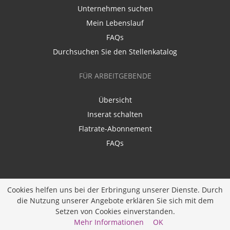
Unternehmen suchen
Mein Lebenslauf
FAQs
Durchsuchen Sie den Stellenkatalog
FÜR ARBEITGEBENDE
Übersicht
Inserat schalten
Flatrate-Abonnement
FAQs
Cookies helfen uns bei der Erbringung unserer Dienste. Durch
die Nutzung unserer Angebote erklären Sie sich mit dem
Ein Unternehmen der
Diversity Job Group GmbH
|
Setzen von Cookies einverstanden.
Entwickelt durch
JOBIQO
Mehr Informationen
OK