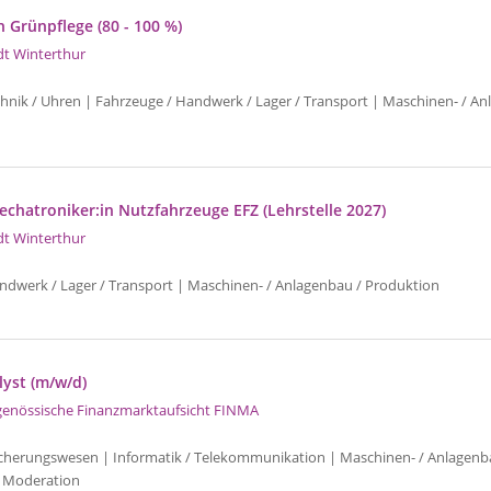
n Grünpflege (80 - 100 %)
dt Winterthur
chnik / Uhren | Fahrzeuge / Handwerk / Lager / Transport | Maschinen- / An
chatroniker:in Nutzfahrzeuge EFZ (Lehrstelle 2027)
dt Winterthur
ndwerk / Lager / Transport | Maschinen- / Anlagenbau / Produktion
lyst (m/w/d)
genössische Finanzmarktaufsicht FINMA
icherungswesen | Informatik / Telekommunikation | Maschinen- / Anlagenb
 Moderation