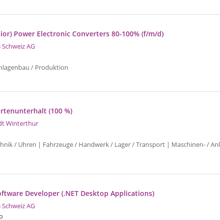
nior) Power Electronic Converters 80-100% (f/m/d)
 Schweiz AG
nlagenbau / Produktion
artenunterhalt (100 %)
dt Winterthur
chnik / Uhren | Fahrzeuge / Handwerk / Lager / Transport | Maschinen- / An
oftware Developer (.NET Desktop Applications)
 Schweiz AG
o