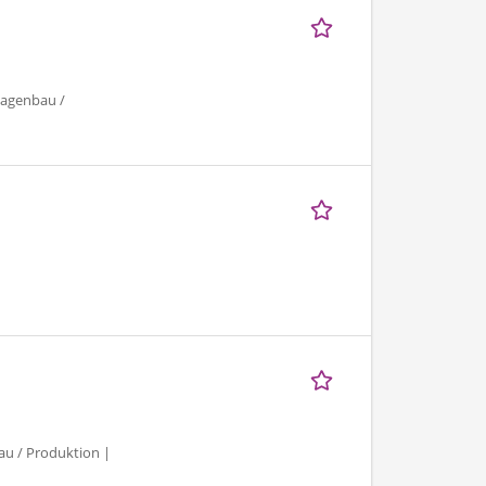
lagenbau /
au / Produktion |