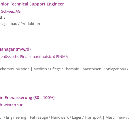
enior Technical Support Engineer
 Schweiz AG
thal
nlagenbau / Produktion
Manager (m/w/d)
genössische Finanzmarktaufsicht FINMA
elekommunikation | Medizin / Pflege / Therapie | Maschinen- / Anlagenbau /
:in Entwässerung (80 - 100%)
dt Winterthur
ur / Engineering | Fahrzeuge / Handwerk / Lager / Transport | Maschinen- /